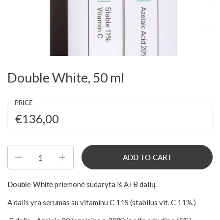
Double White, 50 ml
PRICE
€136,00
Quantity
ADD TO CART
Double White
priemonė sudaryta iš A+B dalių.
A dalis yra serumas su vitaminu C 11S (stabilus vit. C 11%.)