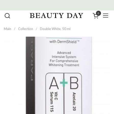
Skip to content
0
Open cart
Men
Main
/
Collection
/
Double White, 50 ml